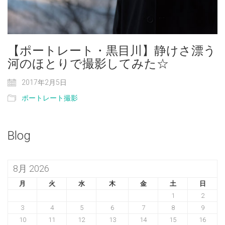
【ポートレート・黒目川】静けさ漂う
河のほとりで撮影してみた☆
2017年2月5日
ポートレート撮影
Blog
8月 2026
月
火
水
木
金
土
日
1
2
3
4
5
6
7
8
9
10
11
12
13
14
15
16