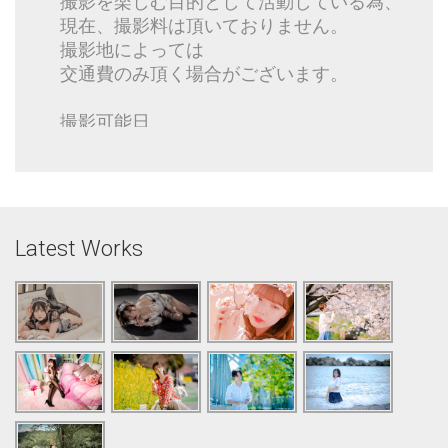
撮影を楽しむ目的として活動している為、
現在、撮影料は頂いておりません。
撮影地によっては
交通費のみ頂く場合がございます。
撮影可能日
日曜日・連休（GW、お盆、年末年始、そ
の他）
※土曜、祝日も撮影可能な場合がありま
す。
Latest Works
撮影データは
基本的にGoogle driveにて
差し上げておりますが
その他データの受け渡し希望の場合は
ご相談下さい。
その他撮影に関してのお問い合わせは
下記までご連絡下さい。