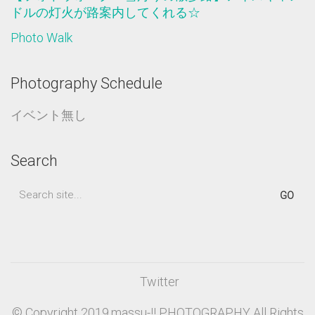
ドルの灯火が路案内してくれる☆
Photo Walk
Photography Schedule
イベント無し
Search
Search
for:
Twitter
© Copyright 2019.massu-!! PHOTOGRAPHY All Rights