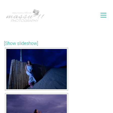
[Show slideshow]