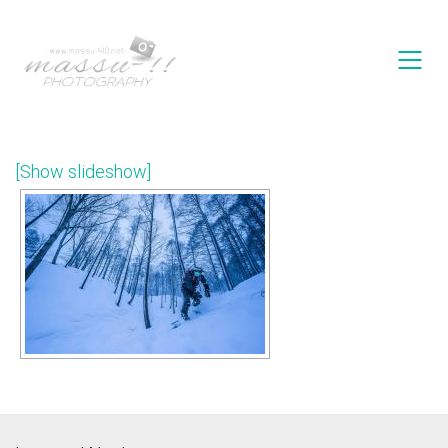
[Show slideshow]